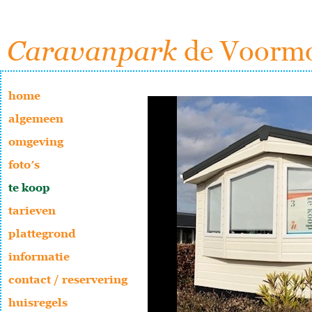
Caravanpark
de Voorm
home
algemeen
omgeving
foto′s
te koop
tarieven
plattegrond
informatie
contact / reservering
huisregels